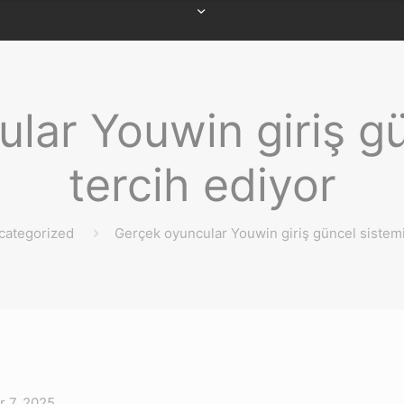
lar Youwin giriş gü
tercih ediyor
categorized
Gerçek oyuncular Youwin giriş güncel sistemi
 7, 2025