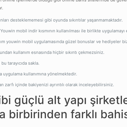
r.
yunları desteklememesi gibi oyunda sıkıntılar yaşanmamaktadır.
Youwin mobil indir kısmının kullanılması ile birlikte uygulamayı
lım youwin mobil uygulamasında güzel bonuslar ve hediyeler bizl
undan kullanım esnasında hiçbir sıkıntı çekmezsiniz.
bu tarayıcıda sakla.
mda uygulama kullanımına yönelmektedir.
arfı içinde bakiyenizi ayrıntılı olarak inceleyebilirsiniz.
bi güçlü alt yapı şirketl
birbirinden farklı bahis 