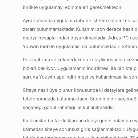
birlikte uygulamayı edinmeleri gerekmektedir.
Aynı zamanda uygulama iphone işletim sistemi ile çalı
zararı bulunmamaktadır. Kullanımı son derece basit 
medya hesaplarından duyurulmaktadır. Adres PC üzerin
Youwin mobile uygulaması da bulunmaktadır. Sitenin we
Para yatırma ve çekmedeki bu kolaylık insanları cez
bizleri bekliyor. Uygulamanın indirilmesi ile birlik
soruna Youwin apk indirilmesi ve kullanılması ile son 
Siteye nasıl üye olunur konusunda ki detaylara gelinec
telefonumuzda bulunmaktadır. Sitenin indir seçeneğin
seçeneği gönül rahatlığı ile kullanılmalıdır.
Kullanıcılar bu farklılıklardan dolayı genel anlamda 
kalmadan siteye sorunsuz giriş sağlanmaktadır. Uygu
telefonlar tarafından rahatça kullanılabilmektedir. T