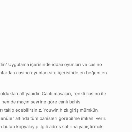
idir? Uygulama içerisinde iddaa oyunları ve casino
nlardan casino oyunları site içerisinde en beğenilen
ukları alt yapıdır. Canlı masaları, renkli casino ile
ip hemde maçın seyrine göre canlı bahis
rı takip edebilirsiniz. Youwin hızlı giriş mümkün
menüler altında tüm bahisleri görebilme imkanı verir.
en bulup kopyalayıp ilgili adres satırına yapıştırmak