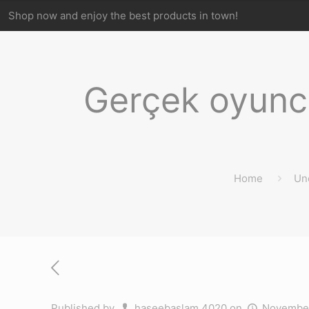
Shop now and enjoy the best products in town!
Gerçek oyuncu
Home
Un
Published by
haseebaslam.4020
on
November