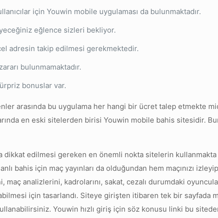
llanıcılar için Youwin mobile uygulaması da bulunmaktadır.
yeceğiniz eğlence sizleri bekliyor.
el adresin takip edilmesi gerekmektedir.
 zararı bulunmamaktadır.
ürpriz bonuslar var.
lenler arasında bu uygulama her hangi bir ücret talep etmekte m
ında en eski sitelerden birisi Youwin mobile bahis sitesidir. Bu
ikkat edilmesi gereken en önemli nokta sitelerin kullanmakta old
Canlı bahis için maç yayınları da olduğundan hem maçınızı izley
i, maç analizlerini, kadrolarını, sakat, cezalı durumdaki oyuncula
lmesi için tasarlandı. Siteye girişten itibaren tek bir sayfada 
ullanabilirsiniz. Youwin hızlı giriş için söz konusu linki bu sited