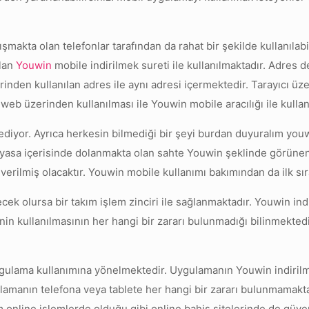
şmakta olan telefonlar tarafından da rahat bir şekilde kullanıla
olan
Youwin
mobile indirilmek sureti ile kullanılmaktadır. Adres d
den kullanılan adres ile aynı adresi içermektedir. Tarayıcı üze
b üzerinden kullanılması ile Youwin mobile aracılığı ile kullanı
bediyor. Ayrıca herkesin bilmediği bir şeyi burdan duyuralım yo
te piyasa içerisinde dolanmakta olan sahte Youwin şeklinde görün
verilmiş olacaktır. Youwin mobile kullanımı bakımından da ilk sır
ek olursa bir takım işlem zinciri ile sağlanmaktadır. Youwin indi
in kullanılmasının her hangi bir zararı bulunmadığı bilinmekted
uygulama kullanımına yönelmektedir. Uygulamanın Youwin indirilme
lamanın telefona veya tablete her hangi bir zararı bulunmamakt
üm online işlemlerde olduğu gibi online bahis sitelerinde de güve