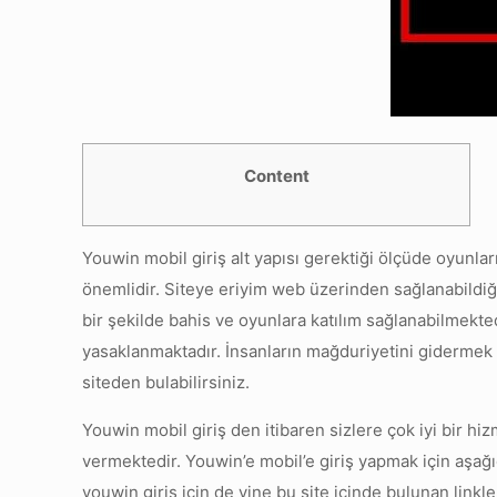
Content
Youwin mobil giriş alt yapısı gerektiği ölçüde oyunla
önemlidir. Siteye eriyim web üzerinden sağlanabildiğ
bir şekilde bahis ve oyunlara katılım sağlanabilmekte
yasaklanmaktadır. İnsanların mağduriyetini gidermek a
siteden bulabilirsiniz.
Youwin mobil giriş den itibaren sizlere çok iyi bir h
vermektedir. Youwin’e mobil’e giriş yapmak için aşağıda
youwin giriş için de yine bu site içinde bulunan linkl