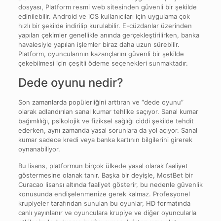
dosyası, Platform resmi web sitesinden güvenli bir şekilde
edinilebilir. Android ve iOS kullanıcıları için uygulama çok
hızlı bir şekilde indirilip kurulabilir. E-cüzdanlar üzerinden
yapılan çekimler genellikle anında gerçekleştirilirken, banka
havalesiyle yapılan işlemler biraz daha uzun sürebilir.
Platform, oyuncularının kazançlarını güvenli bir şekilde
çekebilmesi için çeşitli ödeme seçenekleri sunmaktadır.
Dede oyunu nedir?
Son zamanlarda popülerliğini arttıran ve “dede oyunu”
olarak adlandırılan sanal kumar tehlike saçıyor. Sanal kumar
bağımlılığı, psikolojik ve fiziksel sağlığı ciddi şekilde tehdit
ederken, aynı zamanda yasal sorunlara da yol açıyor. Sanal
kumar sadece kredi veya banka kartının bilgilerini girerek
oynanabiliyor.
Bu lisans, platformun birçok ülkede yasal olarak faaliyet
göstermesine olanak tanır. Başka bir deyişle, MostBet bir
Curacao lisansı altında faaliyet gösterir, bu nedenle güvenlik
konusunda endişelenmenize gerek kalmaz. Profesyonel
krupiyeler tarafından sunulan bu oyunlar, HD formatında
canlı yayınlanır ve oyunculara krupiye ve diğer oyuncularla