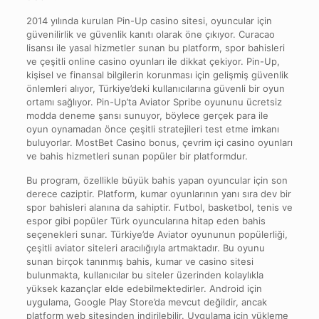
2014 yılında kurulan Pin-Up casino sitesi, oyuncular için
güvenilirlik ve güvenlik kanıtı olarak öne çıkıyor. Curacao
lisansı ile yasal hizmetler sunan bu platform, spor bahisleri
ve çeşitli online casino oyunları ile dikkat çekiyor. Pin-Up,
kişisel ve finansal bilgilerin korunması için gelişmiş güvenlik
önlemleri alıyor, Türkiye’deki kullanıcılarına güvenli bir oyun
ortamı sağlıyor. Pin-Up’ta Aviator Spribe oyununu ücretsiz
modda deneme şansı sunuyor, böylece gerçek para ile
oyun oynamadan önce çeşitli stratejileri test etme imkanı
buluyorlar. MostBet Casino bonus, çevrim içi casino oyunları
ve bahis hizmetleri sunan popüler bir platformdur.
Bu program, özellikle büyük bahis yapan oyuncular için son
derece caziptir. Platform, kumar oyunlarının yanı sıra dev bir
spor bahisleri alanına da sahiptir. Futbol, basketbol, tenis ve
espor gibi popüler Türk oyuncularına hitap eden bahis
seçenekleri sunar. Türkiye’de Aviator oyununun popülerliği,
çeşitli aviator siteleri aracılığıyla artmaktadır. Bu oyunu
sunan birçok tanınmış bahis, kumar ve casino sitesi
bulunmakta, kullanıcılar bu siteler üzerinden kolaylıkla
yüksek kazançlar elde edebilmektedirler. Android için
uygulama, Google Play Store’da mevcut değildir, ancak
platform web sitesinden indirilebilir. Uygulama için yükleme