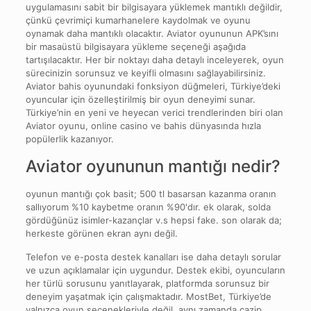
uygulamasını sabit bir bilgisayara yüklemek mantıklı değildir,
çünkü çevrimiçi kumarhanelere kaydolmak ve oyunu
oynamak daha mantıklı olacaktır. Aviator oyununun APK’sını
bir masaüstü bilgisayara yükleme seçeneği aşağıda
tartışılacaktır. Her bir noktayı daha detaylı inceleyerek, oyun
sürecinizin sorunsuz ve keyifli olmasını sağlayabilirsiniz.
Aviator bahis oyunundaki fonksiyon düğmeleri, Türkiye’deki
oyuncular için özelleştirilmiş bir oyun deneyimi sunar.
Türkiye’nin en yeni ve heyecan verici trendlerinden biri olan
Aviator oyunu, online casino ve bahis dünyasında hızla
popülerlik kazanıyor.
Aviator oyununun mantığı nedir?
oyunun mantığı çok basit; 500 tl basarsan kazanma oranın
sallıyorum %10 kaybetme oranın %90'dır. ek olarak, solda
gördüğünüz isimler-kazançlar v.s hepsi fake. son olarak da;
herkeste görünen ekran aynı değil.
Telefon ve e-posta destek kanalları ise daha detaylı sorular
ve uzun açıklamalar için uygundur. Destek ekibi, oyuncuların
her türlü sorusunu yanıtlayarak, platformda sorunsuz bir
deneyim yaşatmak için çalışmaktadır. MostBet, Türkiye’de
yalnızca oyun seçenekleriyle değil, aynı zamanda cazip