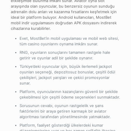
etkileşimde bulunma imkânı sunar. Aviator oyna slot
arayışında olan oyuncular, bu benzersiz oyunun sunduğu
adrenalin dolu anları ve kazanma fırsatlarını keşfetmek için
ideal bir platform buluyor. Android kullanıcıları, MostBet
mobil indir uygulamasını doğrudan APK dosyasını indirerek
cihazlarına kurabilirler.
Evet, MostBet’in mobil uygulaması ve mobil web sitesi,
tüm casino oyunlarını oynama imkânı sunar.
RNG, oyunların sonuçlarını tamamen rastgele hale
getirir ve oyunlar adil bir şekilde oynanır.
Türkiye’deki oyuncular için, büyük ilerlemeli jackpot
oyunları seçeneği, depozitosuz bonuslar, çeşitli ödül
çekilişleri, jackpot yarışları ve çekici promosyonlar
sunar.
Platform, oyuncularının kazançlarını güvenli bir şekilde
çekebilmesi için çeşitli ödeme seçenekleri sunmaktadır.
Sorusunun cevabı, oyunun rastgelelik ve şans
faktörlerini bir araya getiren karmaşık bir aviator
algoritması tarafından yönetilmesinde yatmaktadır.
Platform, faaliyet gösterdiği ülkelerdeki kumar
düzenlemelerine uyar ve her zaman şeffaflık ilkesine