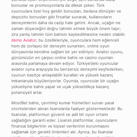
bonuslar ve promosyonlarla da dikkat çeker. Türk
oyunculara özel hoş geldin bonusları, bedava dönüşler ve
depozito bonusları gibi fırsatlar sunarak, kullanıcıların
deneyimlerini daha da cazip hale getirir. Ancak, uçağın ne
zaman düşeceğini doğru tahmin etmek büyük önem taşır;
zira yanlış tahmin tüm bahisin kaybedilmesine neden olabilir.
demo Aviator
, bu özellikleriyle, oyunculara hem eğlenceli
hem de zorlayıcı bir deneyim sunarken, online oyun
dünyasında kendine sağlam bir yer ediniyor. Aviator oyunu,
günümüzün en çarpıcı online bahis ve casino oyunları
arasında parlamaya devam ediyor. Türkiye’deki oyuncular
aviator oyna arayışıyla bu benzersiz deneyimi keşfederken,
oyunun basitçe anlaşılabilir kuralları ve yüksek kazanç
imkanlarıyla büyüleniyorlar. Oyunda, oyuncular bir uçağın
yükselişine bahis yapar ve uçak yükseldikçe kazanç
potansiyeli artar.
MostBet bahis, çevrimiçi kumar hizmetleri sunan yasal
otoritelerden alınan lisanslarda faaliyet göstermektedir. Bu
lisanslar, platformun güvenli ve adil bir oyun ortamı
sağladığını garanti eder. Lisanslı platformlar, oyuncuların
finansal bilgilerinin ve kişisel verilerinin korunmasını
sağlamak için gerekli önlemleri alır. Ayrıca, bu lisanslar