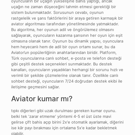
oyuncuların bir uçağın yükselişine bahis yaptığı, ancak
uçağın ne zaman düşeceğini tahmin etmesi gerektiği bir
sistem bulunmaktadır. Sorusunun cevabı, oyunun
rastgelelik ve şans faktörlerini bir araya getiren karmaşık bir
aviator algoritması tarafından yönetilmesinde yatmaktadır.
Bu algoritma, her oyunun adil ve öngörülemez olmasını
sağlayarak, oyuncuların kazanma şansının her oyun için eşit
olmasına olanak tanır. Oyunun bu dinamik yapısı, oyunculara
hem heyecanlı hem de adil bir oyun ortamı sunar, bu da
Aviator’un popülerliğinin anahtarlarından biridir. Platform,
Türk oyuncularına canlı sohbet, e-posta ve telefon desteği
gibi çeşitli destek seçenekleri sunmaktadır. Bu destek
kanalları, oyuncuların yaşadıkları herhangi bir sorunu hızlı ve
verimli bir şekilde çözmelerine olanak tanır. Özellikle canlı
sohbet desteği, oyuncuların 7/24 doğrudan destek ekibi ile
iletişime geçmesini sağlar.
Aviator kumar mı?
tıpkı diğerleri gibi uzak durulması gereken kumar oyunu.
belki tek 'zarar etmeme' yöntemi 4-5 el üst üste mavi
gelirse çift bahis açıp birini 2x'e otomatik ayarlamak, diğerini
ise kâr payı bırakması için ortalama 5x'e kadar bekletmek
olabilir.