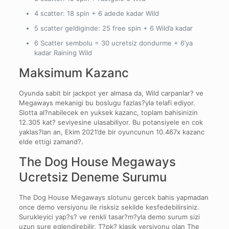
4 scatter: 18 spin + 6 adede kadar Wild
5 scatter geldiginde: 25 free spin + 6 Wild’a kadar
6 Scatter sembolu = 30 ucretsiz dondurme + 6’ya
kadar Raining Wild
Maksimum Kazanc
Oyunda sabit bir jackpot yer almasa da, Wild carpanlar? ve
Megaways mekanigi bu boslugu fazlas?yla telafi ediyor.
Slotta al?nabilecek en yuksek kazanc, toplam bahisinizin
12.305 kat? seviyesine ulasabiliyor. Bu potansiyele en cok
yaklas?lan an, Ekim 2021’de bir oyuncunun 10.467x kazanc
elde ettigi zamand?.
The Dog House Megaways
Ucretsiz Deneme Surumu
The Dog House Megaways slotunu gercek bahis yapmadan
once demo versiyonu ile risksiz sekilde kesfedebilirsiniz.
Surukleyici yap?s? ve renkli tasar?m?yla demo surum sizi
uzun sure eglendirebilir. T?pk? klasik versiyonu olan The