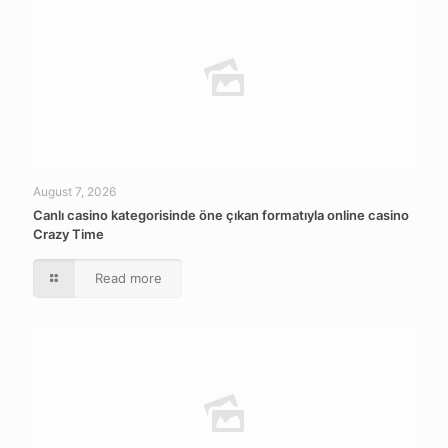
August 7, 2026
Canlı casino kategorisinde öne çıkan formatıyla online casino
Crazy Time
Read more