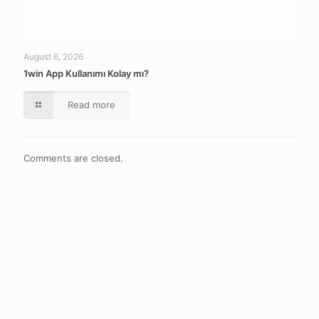
August 6, 2026
1win App Kullanımı Kolay mı?
Read more
Comments are closed.