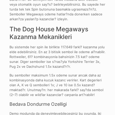
veya otomatik oyun say?s? belirleyebilirsiniz. Bu sayede her
turda tek tek Spin butonuna basmakla ugrasmazs?n?z.
Semboller Megaways odeme hatlar?nda donerken sadece
arkan?za yaslan?p kazanclar? izleyin.
The Dog House Megaways
Kazanma Mekanikleri
Bu sistemde her spin ile birlikte 117.649 farkl? kazanma yolu
elde edebilirsiniz. En az 3 bitisik sembol ile odeme al?nabilir.
Rottweiler, 6’l? kombinasyonla bahsinizin 7.5 kat? odeme
sunar. Diger semboller ise s?ras?yla Yorkshire Terrier 3x,
Pug 2x ve Dachshund 1.5x kazand?r?r.
Bu semboller maksimum 1.5x odeme sunar ancak daha az
kombinasyonda daha kucuk kazanc verirler. Kart degerleri
olan A, K ve Q sembolleri 1x; J ve 10 ise 0.5x kazand?
rmaktad?r. Unutmay?n: her makarada farkl? say?da sembol
(2–7) olabilir ve wild’lar kazanclar? carpanla art?rabilir!
Bedava Dondurme Ozelligi
Demo modunda da deneyimleyebileceginiz bu oyunda, iki