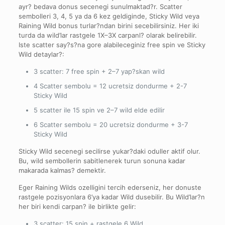
ayr? bedava donus secenegi sunulmaktad?r. Scatter
sembolleri 3, 4, 5 ya da 6 kez geldiginde, Sticky Wild veya
Raining Wild bonus turlar?ndan birini secebilirsiniz. Her iki
turda da wild’lar rastgele 1X–3X carpanl? olarak belirebilir.
Iste scatter say?s?na gore alabileceginiz free spin ve Sticky
Wild detaylar?:
3 scatter: 7 free spin + 2–7 yap?skan wild
4 Scatter sembolu = 12 ucretsiz dondurme + 2-7
Sticky Wild
5 scatter ile 15 spin ve 2–7 wild elde edilir
6 Scatter sembolu = 20 ucretsiz dondurme + 3-7
Sticky Wild
Sticky Wild secenegi secilirse yukar?daki oduller aktif olur.
Bu, wild sembollerin sabitlenerek turun sonuna kadar
makarada kalmas? demektir.
Eger Raining Wilds ozelligini tercih ederseniz, her donuste
rastgele pozisyonlara 6’ya kadar Wild dusebilir. Bu Wild’lar?n
her biri kendi carpan? ile birlikte gelir:
3 scatter: 15 spin + rastgele 6 Wild