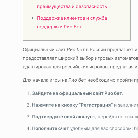
преимущества и безопасность
Поддержка клиентов и служба
поддержки Рио Бет
Официальный сайт
Рио бет
в России предлагает и
предоставляет широкий выбор игровых автоматов,
адаптирован для российских игроков, предлагая 
Для начала игры на
Рио бет
необходимо пройти пр
Зайдите на официальный сайт Рио бет
.
Нажмите на кнопку “Регистрация”
и заполни
Подтвердите свой аккаунт
, перейдя по ссыл
Пополните счет
удобным для вас способом: б