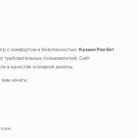
игр с комфортом и безопасностью.
Казино Рио бет
ых требовательных пользователей. Сайт
ли в качестве основной валюты.
 вам начать:
тежи.