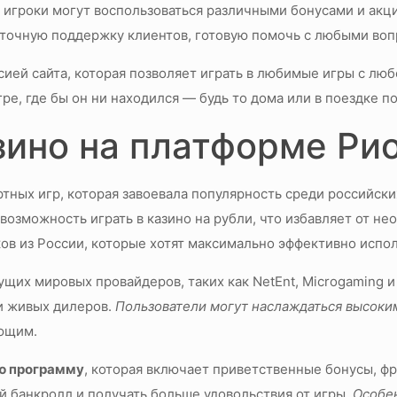
игроки могут воспользоваться различными бонусами и акци
точную поддержку клиентов, готовую помочь с любыми во
ией сайта, которая позволяет играть в любимые игры с любо
ре, где бы он ни находился — будь то дома или в поездке по
ино на платформе Ри
ртных игр, которая завоевала популярность среди российск
возможность играть в казино на рубли, что избавляет от н
ов из России, которые хотят максимально эффективно испол
ущих мировых провайдеров, таких как NetEnt, Microgaming и
 и живых дилеров.
Пользователи могут наслаждаться высоким
ющим.
ю программу
, которая включает приветственные бонусы, ф
ой банкролл и получать больше удовольствия от игры.
Особе